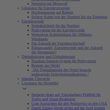
Stresstest mit Megavolt
Lösungen für Energieversorger
Hochspannung auf Rädern
Sichere Kabel von der Nordsee bis zur Zugspitze
Energiewende
Seekabelcheck für die Nordsee
Prüfsysteme für die Energiewende
Wetterfeste Kabelprüfung für Offshore-
Windparks
Die Zukunft der Energiewirtschaft
Klimawandel, Energiewende und die Zukunft
der Stromnetze?
Digitalisierung und Globalisierung
Rundum-Support-System für Prüfsysteme
Remote ans Werk!
„Die Digitalisierung der Netze braucht
umfassende Sicherheitsmaßnahmen.“
Impulse Übersicht
Lösungen für Hersteller
Siemens rüstet auf: Einzigartiges Prüffeld für
Trafos und Shunt-Reaktoren
Gute Aussichten für den Prüfservice in den USA
Damit Sahara-Strom sicher auf die Insel kommt