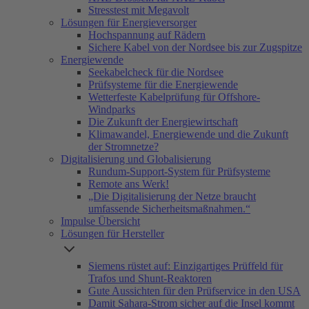
Stresstest mit Megavolt
Lösungen für Energieversorger
Hochspannung auf Rädern
Sichere Kabel von der Nordsee bis zur Zugspitze
Energiewende
Seekabelcheck für die Nordsee
Prüfsysteme für die Energiewende
Wetterfeste Kabelprüfung für Offshore-
Windparks
Die Zukunft der Energiewirtschaft
Klimawandel, Energiewende und die Zukunft
der Stromnetze?
Digitalisierung und Globalisierung
Rundum-Support-System für Prüfsysteme
Remote ans Werk!
„Die Digitalisierung der Netze braucht
umfassende Sicherheitsmaßnahmen.“
Impulse Übersicht
Lösungen für Hersteller
Siemens rüstet auf: Einzigartiges Prüffeld für
Trafos und Shunt-Reaktoren
Gute Aussichten für den Prüfservice in den USA
Damit Sahara-Strom sicher auf die Insel kommt