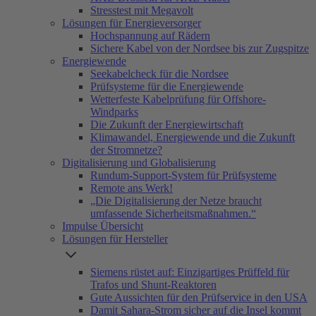
Stresstest mit Megavolt
Lösungen für Energieversorger
Hochspannung auf Rädern
Sichere Kabel von der Nordsee bis zur Zugspitze
Energiewende
Seekabelcheck für die Nordsee
Prüfsysteme für die Energiewende
Wetterfeste Kabelprüfung für Offshore-
Windparks
Die Zukunft der Energiewirtschaft
Klimawandel, Energiewende und die Zukunft
der Stromnetze?
Digitalisierung und Globalisierung
Rundum-Support-System für Prüfsysteme
Remote ans Werk!
„Die Digitalisierung der Netze braucht
umfassende Sicherheitsmaßnahmen.“
Impulse Übersicht
Lösungen für Hersteller
Siemens rüstet auf: Einzigartiges Prüffeld für
Trafos und Shunt-Reaktoren
Gute Aussichten für den Prüfservice in den USA
Damit Sahara-Strom sicher auf die Insel kommt