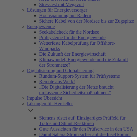
Stresstest mit Megavolt
Lösungen für Energieversorger
Hochspannung auf Rädern
Sichere Kabel von der Nordsee bis zur Zugspitze
Energiewende
Seekabelcheck für die Nordsee
Prüfsysteme für die Energiewende
Wetterfeste Kabelprüfung für Offshore-
Windparks
Die Zukunft der Energiewirtschaft
Klimawandel, Energiewende und die Zukunft
der Stromnetze?
Digitalisierung und Globalisierung
Rundum-Support-System für Prüfsysteme
Remote ans Werk!
„Die Digitalisierung der Netze braucht
umfassende Sicherheitsmaßnahmen.“
Impulse Übersicht
Lösungen für Hersteller
Siemens rüstet auf: Einzigartiges Prüffeld für
Trafos und Shunt-Reaktoren
Gute Aussichten für den Prüfservice in den USA
Damit Sahara-Strom sicher auf die Insel kommt