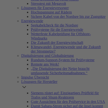
Stresstest mit Megavolt
Lösungen für Energieversorger
Hochspannung auf Rädern
Sichere Kabel von der Nordsee bis zur Zugspitze
Energiewende
Seekabelcheck für die Nordsee
Prüfsysteme für die Energiewende
Wetterfeste Kabelprüfung für Offshore-
Windparks
Die Zukunft der Energiewirtschaft
Klimawandel, Energiewende und die Zukunft
der Stromnetze?
Digitalisierung und Globalisierung
Rundum-Support-System für Prüfsysteme
Remote ans Werk!
„Die Digitalisierung der Netze braucht
umfassende Sicherheitsmaßnahmen.“
Impulse Übersicht
Lösungen für Hersteller
Siemens rüstet auf: Einzigartiges Prüffeld für
Trafos und Shunt-Reaktoren
Gute Aussichten für den Prüfservice in den USA
Damit Sahara-Strom sicher auf die Insel kommt