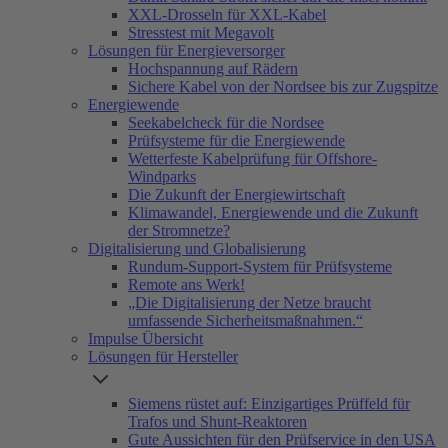
XXL-Drosseln für XXL-Kabel
Stresstest mit Megavolt
Lösungen für Energieversorger
Hochspannung auf Rädern
Sichere Kabel von der Nordsee bis zur Zugspitze
Energiewende
Seekabelcheck für die Nordsee
Prüfsysteme für die Energiewende
Wetterfeste Kabelprüfung für Offshore-
Windparks
Die Zukunft der Energiewirtschaft
Klimawandel, Energiewende und die Zukunft
der Stromnetze?
Digitalisierung und Globalisierung
Rundum-Support-System für Prüfsysteme
Remote ans Werk!
„Die Digitalisierung der Netze braucht
umfassende Sicherheitsmaßnahmen.“
Impulse Übersicht
Lösungen für Hersteller
Siemens rüstet auf: Einzigartiges Prüffeld für
Trafos und Shunt-Reaktoren
Gute Aussichten für den Prüfservice in den USA