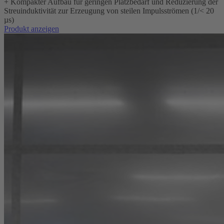
+
Kompakter Aufbau für geringen Platzbedarf und Reduzierung der
Streuinduktivität zur Erzeugung von steilen Impulsströmen (1/< 20
µs)
Produkt anzeigen