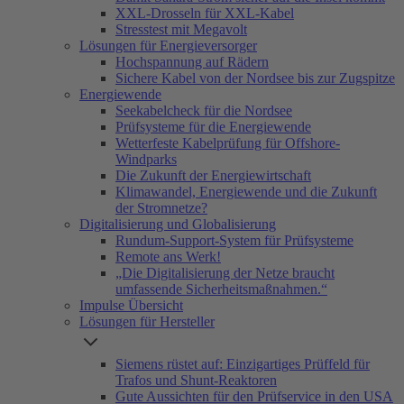
XXL-Drosseln für XXL-Kabel
Stresstest mit Megavolt
Lösungen für Energieversorger
Hochspannung auf Rädern
Sichere Kabel von der Nordsee bis zur Zugspitze
Energiewende
Seekabelcheck für die Nordsee
Prüfsysteme für die Energiewende
Wetterfeste Kabelprüfung für Offshore-
Windparks
Die Zukunft der Energiewirtschaft
Klimawandel, Energiewende und die Zukunft
der Stromnetze?
Digitalisierung und Globalisierung
Rundum-Support-System für Prüfsysteme
Remote ans Werk!
„Die Digitalisierung der Netze braucht
umfassende Sicherheitsmaßnahmen.“
Impulse Übersicht
Lösungen für Hersteller
Siemens rüstet auf: Einzigartiges Prüffeld für
Trafos und Shunt-Reaktoren
Gute Aussichten für den Prüfservice in den USA