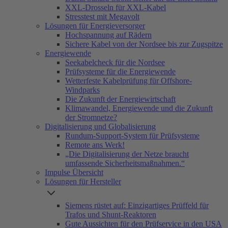
XXL-Drosseln für XXL-Kabel
Stresstest mit Megavolt
Lösungen für Energieversorger
Hochspannung auf Rädern
Sichere Kabel von der Nordsee bis zur Zugspitze
Energiewende
Seekabelcheck für die Nordsee
Prüfsysteme für die Energiewende
Wetterfeste Kabelprüfung für Offshore-
Windparks
Die Zukunft der Energiewirtschaft
Klimawandel, Energiewende und die Zukunft
der Stromnetze?
Digitalisierung und Globalisierung
Rundum-Support-System für Prüfsysteme
Remote ans Werk!
„Die Digitalisierung der Netze braucht
umfassende Sicherheitsmaßnahmen.“
Impulse Übersicht
Lösungen für Hersteller
Siemens rüstet auf: Einzigartiges Prüffeld für
Trafos und Shunt-Reaktoren
Gute Aussichten für den Prüfservice in den USA