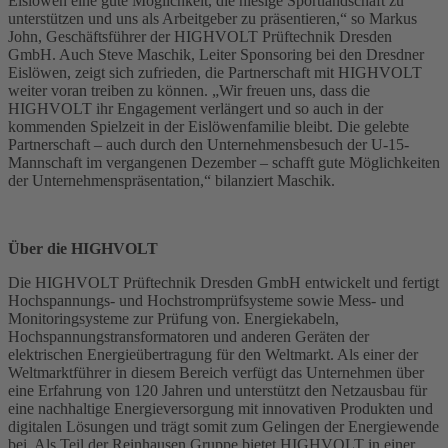
Eislöwen eine gute Möglichkeit, die hiesige Sportlandschaft zu
unterstützen und uns als Arbeitgeber zu präsentieren,“ so Markus
John, Geschäftsführer der HIGHVOLT Prüftechnik Dresden
GmbH. Auch Steve Maschik, Leiter Sponsoring bei den Dresdner
Eislöwen, zeigt sich zufrieden, die Partnerschaft mit HIGHVOLT
weiter voran treiben zu können. „Wir freuen uns, dass die
HIGHVOLT ihr Engagement verlängert und so auch in der
kommenden Spielzeit in der Eislöwenfamilie bleibt. Die gelebte
Partnerschaft – auch durch den Unternehmensbesuch der U-15-
Mannschaft im vergangenen Dezember – schafft gute Möglichkeiten
der Unternehmenspräsentation,“ bilanziert Maschik.
Über die HIGHVOLT
Die HIGHVOLT Prüftechnik Dresden GmbH entwickelt und fertigt
Hochspannungs- und Hochstromprüfsysteme sowie Mess- und
Monitoringsysteme zur Prüfung von. Energiekabeln,
Hochspannungstransformatoren und anderen Geräten der
elektrischen Energieübertragung für den Weltmarkt. Als einer der
Weltmarktführer in diesem Bereich verfügt das Unternehmen über
eine Erfahrung von 120 Jahren und unterstützt den Netzausbau für
eine nachhaltige Energieversorgung mit innovativen Produkten und
digitalen Lösungen und trägt somit zum Gelingen der Energiewende
bei. Als Teil der Reinhausen Gruppe bietet HIGHVOLT in einer